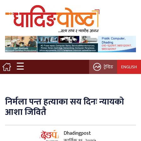
मुख्य पृष्ठ
स्थानीय समाचार
विचार / ब्लग
☰
ट्रेन्डिङ
ENGLISH
नगर/गाउँ पालिका
अन्तरवार्ता
निर्मला पन्त हत्याका सय दिनः न्यायको
कृषि/सहकारी
आशा जिवितै
साहित्य / संस्कृति
Dhadingpost
प्रवास
कार्तिक १६, २०७५