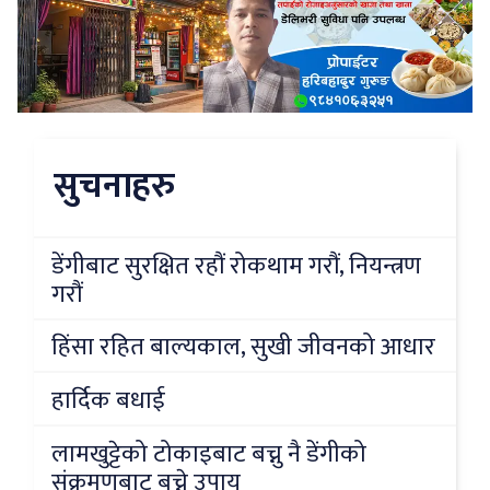
सुचनाहरु
डेंगीबाट सुरक्षित रहौं रोकथाम गरौं, नियन्त्रण
गरौं
हिंसा रहित बाल्यकाल, सुखी जीवनको आधार
हार्दिक बधाई
लामखुट्टेको टोकाइबाट बच्नु नै डेंगीको
संक्रमणबाट बच्ने उपाय