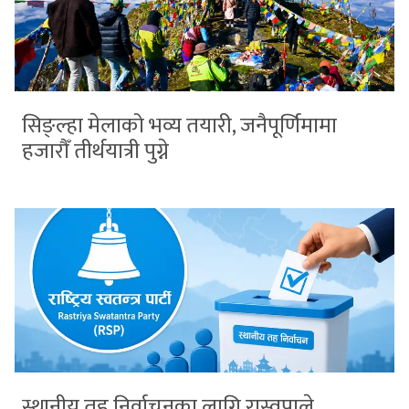
सिङ्ल्हा मेलाको भव्य तयारी, जनैपूर्णिमामा
हजारौँ तीर्थयात्री पुग्ने
स्थानीय तह निर्वाचनका लागि रास्वपाले