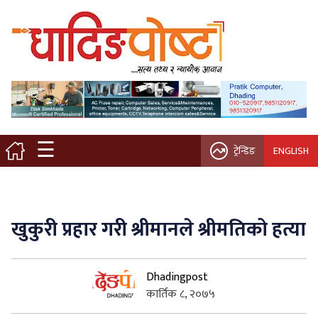
मुख्य पृष्ठ
स्थानीय समाचार
विचार / ब्लग
☰
ट्रेन्डिङ
ENGLISH
नगर/गाउँ पालिका
अन्तरवार्ता
खुकुरी प्रहार गरी श्रीमानले श्रीमतिको हत्या
कृषि/सहकारी
Dhadingpost
साहित्य / संस्कृति
कार्तिक ८, २०७५
प्रवास