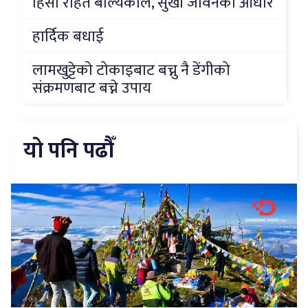
हिंसा रहित बाल्यकाल, सुखी जीवनको आधार
हार्दिक बधाई
लामखुट्टेको टोकाइबाट बच्नु नै डेंगीको
संक्रमणबाट बच्ने उपाय
यो पनि पढौँ