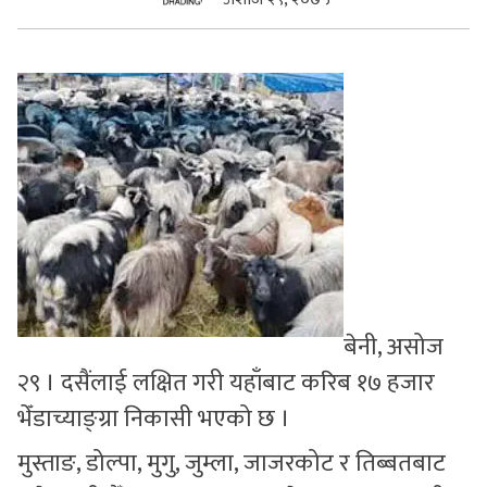
सुचनाहरु
स्वास्थ्य
भिडियो
बेनी, असोज
२९ । दसैंलाई लक्षित गरी यहाँबाट करिब १७ हजार
भेँडाच्याङ्ग्रा निकासी भएको छ ।
मुस्ताङ, डोल्पा, मुगु, जुम्ला, जाजरकोट र तिब्बतबाट