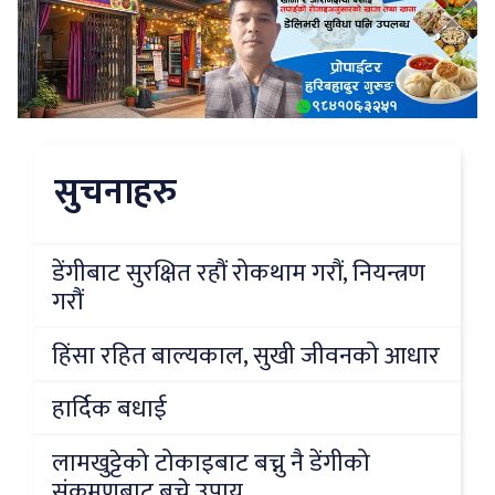
सुचनाहरु
डेंगीबाट सुरक्षित रहौं रोकथाम गरौं, नियन्त्रण
गरौं
हिंसा रहित बाल्यकाल, सुखी जीवनको आधार
हार्दिक बधाई
लामखुट्टेको टोकाइबाट बच्नु नै डेंगीको
संक्रमणबाट बच्ने उपाय