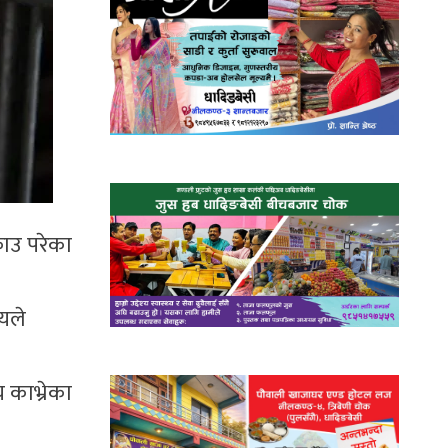
राउ परेका
लयले
 काभ्रेका