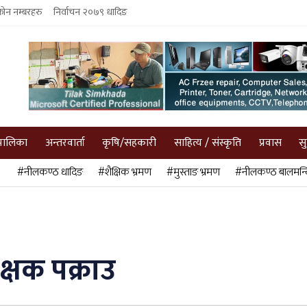
फोन नम्बरहरु
निर्वाचन २०७९ धादिङ
पालिका
अन्तरवार्ता
कृषि/सहकारी
साहित्य / संस्कृति
प्रवास
स
#नीलकण्ठ धादिङ
#शैक्षिक भ्रमण
#मुस्ताङ भ्रमण
#नीलकण्ठ बालमन्द
्षक पक्राउ