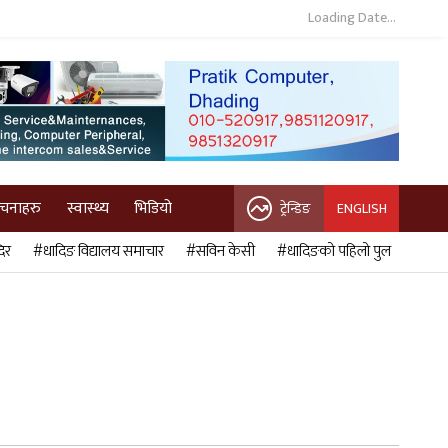
Loading Date...
ुचनाहरु
स्वास्थ्य
भिडियो
ट्रेन्डिङ
ENGLISH
िर
#धादिङ विद्यालय समाचार
#सविन केसी
#धादिङको पहिलो पुल