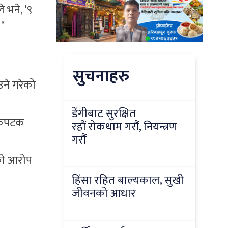
 भने, ‘९
’
सुचनाहरु
उने गरेको
डेंगीबाट सुरक्षित
पटकपटक
रहौं रोकथाम गरौं, नियन्त्रण
गरौं
एको आरोप
हिंसा रहित बाल्यकाल, सुखी
जीवनको आधार