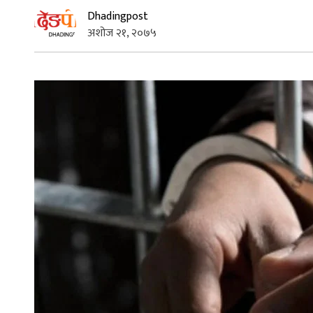
Dhadingpost
अशोज २१, २०७५