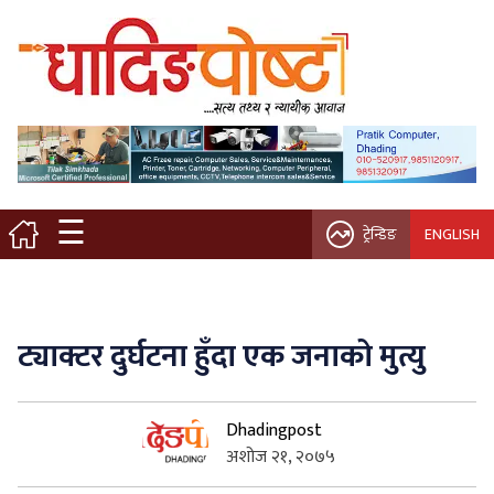
मुख्य पृष्ठ
स्थानीय समाचार
विचार / ब्लग
☰
ट्रेन्डिङ
ENGLISH
नगर/गाउँ पालिका
अन्तरवार्ता
ट्याक्टर दुर्घटना हुँदा एक जनाको मुत्यु
कृषि/सहकारी
Dhadingpost
साहित्य / संस्कृति
अशोज २१, २०७५
प्रवास