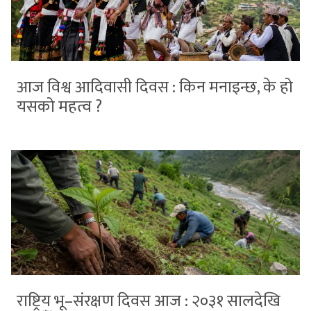
आज विश्व आदिवासी दिवस : किन मनाइन्छ, के हो
यसको महत्व ?
राष्ट्रिय भू–संरक्षण दिवस आज : २०३१ सालदेखि