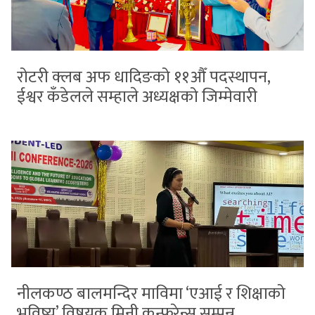
रोटरी क्लब अफ धादिङको ११औँ पदस्थापन,
ईश्वर कँडेलले सम्हाले अध्यक्षको जिम्मेवारी
नीलकण्ठ बालमन्दिर माविमा ‘एआई र शिक्षाको
भविष्य’ विषयक मिनी कन्फरेन्स सम्पन्न