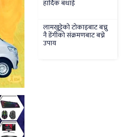
हार्दिक बधाई
लामखुट्टेको टोकाइबाट बच्नु
नै डेंगीको संक्रमणबाट बच्ने
उपाय