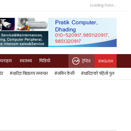
Loading Date...
ुचनाहरु
स्वास्थ्य
भिडियो
ट्रेन्डिङ
ENGLISH
िर
#धादिङ विद्यालय समाचार
#सविन केसी
#धादिङको पहिलो पुल