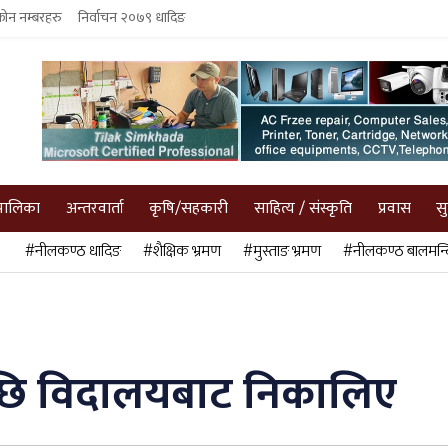
फोन नम्बरहरु
निर्वाचन २०७९ धादिङ
पालिका
अन्तरवार्ता
कृषि/सहकारी
साहित्य / संस्कृति
प्रवास
स
#नीलकण्ठ धादिङ
#शैक्षिक भ्रमण
#मुस्ताङ भ्रमण
#नीलकण्ठ बालमन्द
पछि विदालयबाट निकालिए