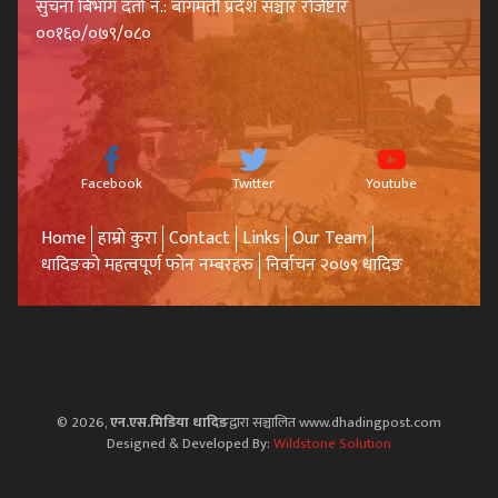
सुचना बिभाग दर्ता नं.: बागमती प्रदेश सञ्चार रजिष्टार
००१६०/०७९/०८०
Facebook
Twitter
Youtube
Home
हाम्रो कुरा
Contact
Links
Our Team
धादिङको महत्वपूर्ण फोन नम्बरहरु
निर्वाचन २०७९ धादिङ
© 2026,
एन.एस.मिडिया धादिङ
द्वारा सञ्चालित www.dhadingpost.com
Designed & Developed By:
Wildstone Solution