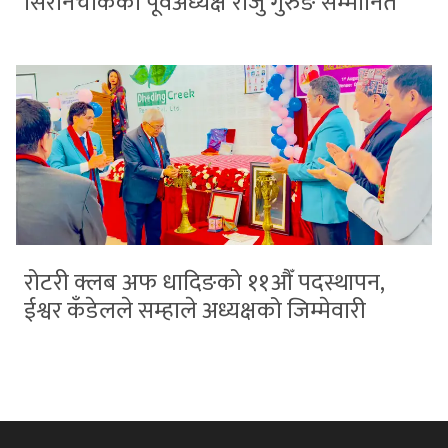
सिरानचोकका पूर्वअध्यक्ष राजु गुरुङ सम्मानित
रोटरी क्लब अफ धादिङको ११औँ पदस्थापन,
ईश्वर कँडेलले सम्हाले अध्यक्षको जिम्मेवारी