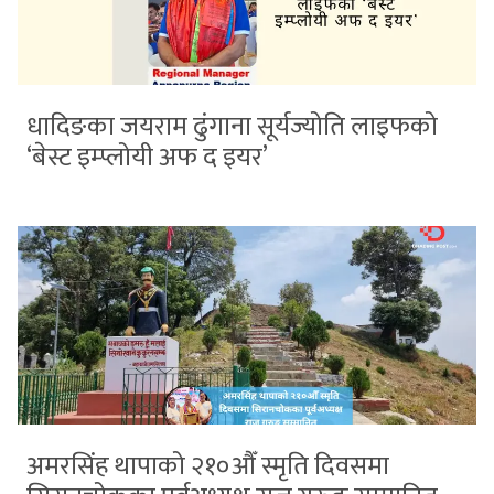
धादिङका जयराम ढुंगाना सूर्यज्योति लाइफको
‘बेस्ट इम्प्लोयी अफ द इयर’
अमरसिंह थापाको २१०औँ स्मृति दिवसमा