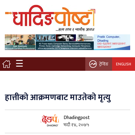
मुख्य पृष्ठ
स्थानीय समाचार
विचार / ब्लग
☰
ट्रेन्डिङ
ENGLISH
नगर/गाउँ पालिका
अन्तरवार्ता
हात्तीको आक्रमणबाट माउतेको मृत्यु
कृषि/सहकारी
Dhadingpost
साहित्य / संस्कृति
भदौ १४, २०७५
प्रवास