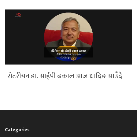
रोटरीयन डा. आईपी ढकाल आज धादिङ आउँदै
Categories