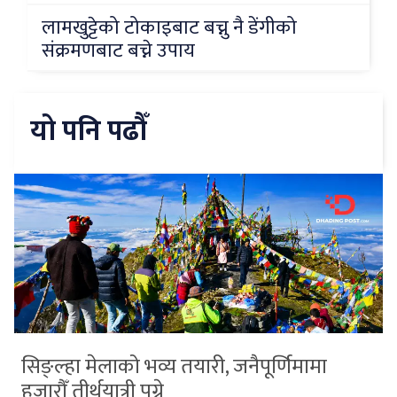
लामखुट्टेको टोकाइबाट बच्नु नै डेंगीको
संक्रमणबाट बच्ने उपाय
यो पनि पढौँ
सिङ्ल्हा मेलाको भव्य तयारी, जनैपूर्णिमामा
हजारौँ तीर्थयात्री पुग्ने