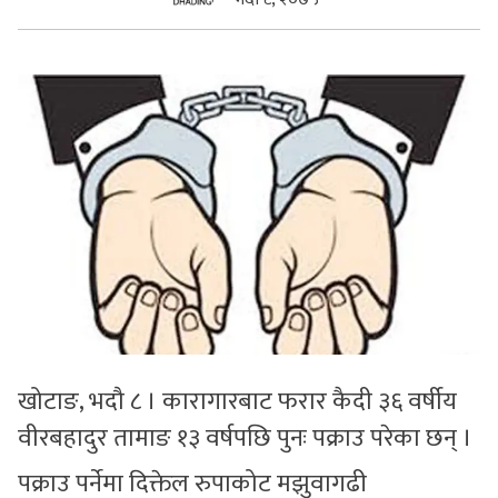
सुचनाहरु
स्वास्थ्य
भिडियो
खोटाङ, भदौ ८ । कारागारबाट फरार कैदी ३६ वर्षीय
वीरबहादुर तामाङ १३ वर्षपछि पुनः पक्राउ परेका छन् ।
पक्राउ पर्नेमा दिक्तेल रुपाकोट मझुवागढी