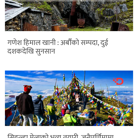
गणेश हिमाल खानी : अर्बौंको सम्पदा, दुई
दशकदेखि सुनसान
सिङ्ल्हा मेलाको भव्य तयारी, जनैपूर्णिमामा