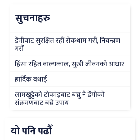
सुचनाहरु
डेंगीबाट सुरक्षित रहौं रोकथाम गरौं, नियन्त्रण
गरौं
हिंसा रहित बाल्यकाल, सुखी जीवनको आधार
हार्दिक बधाई
लामखुट्टेको टोकाइबाट बच्नु नै डेंगीको
संक्रमणबाट बच्ने उपाय
यो पनि पढौँ