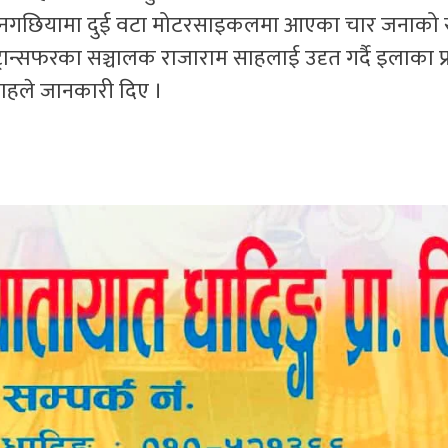
थित तीनगछियामा दुई वटा मोटरसाइकलमा आएका चार जनाको 
रान्सफरका सञ्चालक राजाराम साहलाई उदृत गर्दै इलाका प्
र साहले जानकारी दिए ।