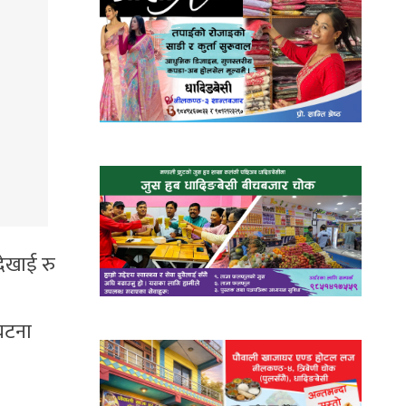
ेखाई रु
घटना