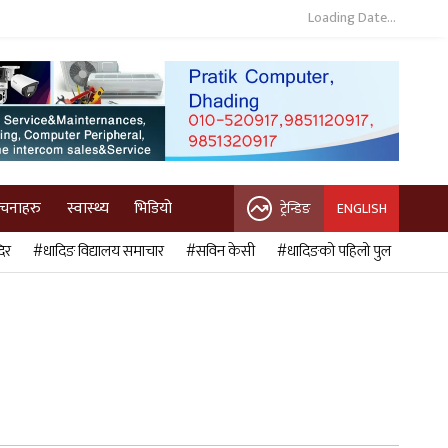
Loading Date...
ुचनाहरु
स्वास्थ्य
भिडियो
ट्रेन्डिङ
ENGLISH
िर
#धादिङ विद्यालय समाचार
#सविन केसी
#धादिङको पहिलो पुल