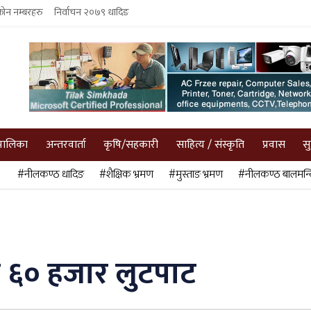
फोन नम्बरहरु
निर्वाचन २०७९ धादिङ
पालिका
अन्तरवार्ता
कृषि/सहकारी
साहित्य / संस्कृति
प्रवास
स
#नीलकण्ठ धादिङ
#शैक्षिक भ्रमण
#मुस्ताङ भ्रमण
#नीलकण्ठ बालमन्द
 ६० हजार लुटपाट