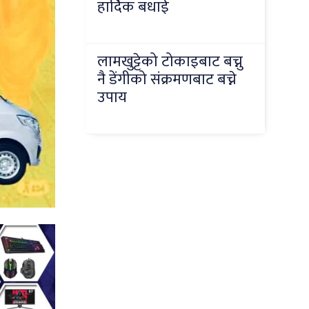
हार्दिक बधाई
लामखुट्टेको टोकाइबाट बच्नु
नै डेंगीको संक्रमणबाट बच्ने
उपाय