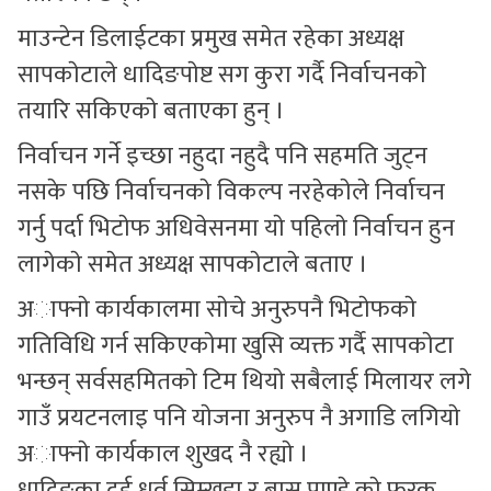
माउन्टेन डिलाईटका प्रमुख समेत रहेका अध्यक्ष
सापकाेटाले धादिङपाेष्ट सग कुरा गर्दै निर्वाचनकाे
तयारि सकिएकाे बताएका हुन् ।
निर्वाचन गर्ने इच्छा नहुदा नहुदै पनि सहमति जुट्न
नसके पछि निर्वाचनकाे विकल्प नरहेकाेले निर्वाचन
गर्नु पर्दा भिटाेफ अधिवेसनमा याे पहिलाे निर्वाचन हुन
लागेकाे समेत अध्यक्ष सापकाेटाले बताए ।
अाफ्नाे कार्यकालमा साेचे अनुरुपनै भिटाेफकाे
गतिविधि गर्न सकिएकाेमा खुसि व्यक्त गर्दै सापकाेटा
भन्छन् सर्वसहमितकाे टिम थियाे सबैलाई मिलायर लगे
गाउँ प्रयटनलाइ पनि याेजना अनुरुप नै अगाडि लगियाे
अाफ्नाे कार्यकाल शुखद नै रह्याे ।
धादिङका दुई धुर्व सिम्खडा र बासु पाण्डे काे फरक