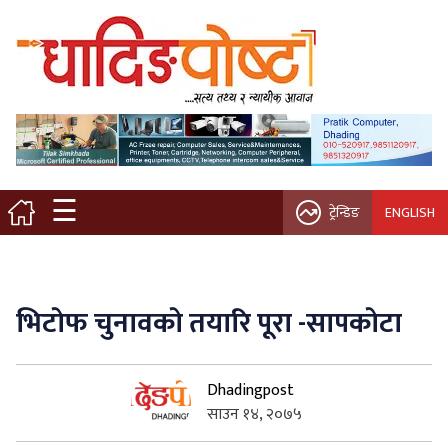
मुख्य पृष्ठ
स्थानीय समाचार
विचार / ब्लग
☰
ट्रेन्डिङ
ENGLISH
नगर/गाउँ पालिका
अन्तरवार्ता
भिटाेफ चुनावकाे तयारि पूरा -सापकाेटा
कृषि/सहकारी
Dhadingpost
साहित्य / संस्कृति
साउन १४, २०७५
प्रवास