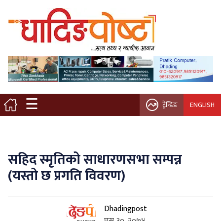
मुख्य पृष्ठ
स्थानीय समाचार
विचार / ब्लग
☰
ट्रेन्डिङ
ENGLISH
नगर/गाउँ पालिका
अन्तरवार्ता
सहिद स्मृतिको साधारणसभा सम्पन्न
कृषि/सहकारी
(यस्तो छ प्रगति विवरण)
साहित्य / संस्कृति
Dhadingpost
प्रवास
पुस ३०, २०७४