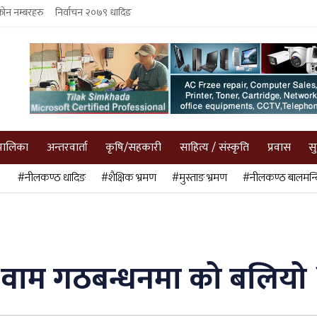
फोन नम्बरहरु
निर्वाचन २०७९ धादिङ
पालिका
अन्तरवार्ता
कृषि/सहकारी
साहित्य / संस्कृति
प्रवास
स
#नीलकण्ठ धादिङ
#शैक्षिक भ्रमण
#मुस्ताङ भ्रमण
#नीलकण्ठ बालमन्द
र वाम गठबन्धनमा को बलियो 