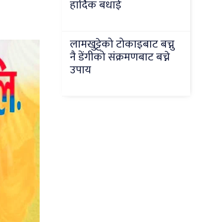
हार्दिक बधाई
लामखुट्टेको टोकाइबाट बच्नु
नै डेंगीको संक्रमणबाट बच्ने
उपाय