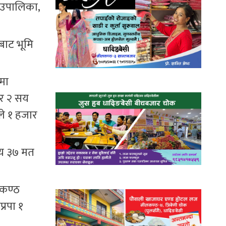
ाँउपालिका,
नबाट भूमि
मा
ार २ सय
ले १ हजार
सय ३७ मत
।
लकण्ठ
्रपा १