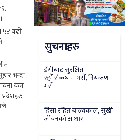
२६,
 ।
य ५४ बढी
े
सुचनाहरु
श वा
डेंगीबाट सुरक्षित
ुहार भन्दा
रहौं रोकथाम गरौं, नियन्त्रण
्भावना कम
गरौं
 प्रदेशहरु
लले
हिंसा रहित बाल्यकाल, सुखी
जीवनको आधार