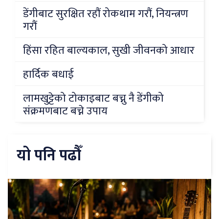
डेंगीबाट सुरक्षित रहौं रोकथाम गरौं, नियन्त्रण
गरौं
हिंसा रहित बाल्यकाल, सुखी जीवनको आधार
हार्दिक बधाई
लामखुट्टेको टोकाइबाट बच्नु नै डेंगीको
संक्रमणबाट बच्ने उपाय
यो पनि पढौँ