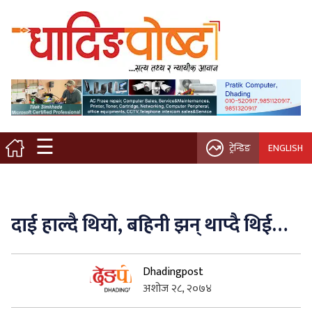
मुख्य पृष्ठ
स्थानीय समाचार
विचार / ब्लग
☰
ट्रेन्डिङ
ENGLISH
नगर/गाउँ पालिका
अन्तरवार्ता
दाई हाल्दै थियो, बहिनी झन् थाप्दै थिई…
कृषि/सहकारी
Dhadingpost
साहित्य / संस्कृति
अशोज २८, २०७४
प्रवास