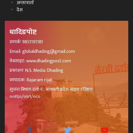
अन्तरवार्ता
देश
धादिङपोष्ट
सम्पर्कः 9851191181
Email: globaldhading@gmail.com
वेबसाइट: www.dhadingpost.com
प्रकाशनः N.S. Media Dhading
सम्पादक: Rajaram rijal
सुचना बिभाग दर्ता नं.: बागमती प्रदेश सञ्चार रजिष्टार
००१६०/०७९/०८०