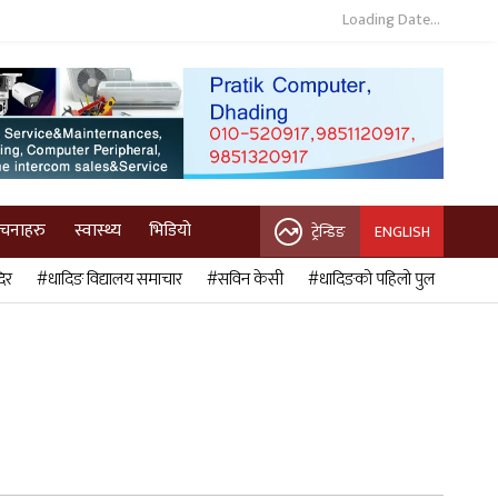
Loading Date...
ुचनाहरु
स्वास्थ्य
भिडियो
ट्रेन्डिङ
ENGLISH
िर
#धादिङ विद्यालय समाचार
#सविन केसी
#धादिङको पहिलो पुल