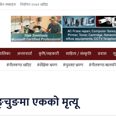
फोन नम्बरहरु
निर्वाचन २०७९ धादिङ
पालिका
अन्तरवार्ता
कृषि/सहकारी
साहित्य / संस्कृति
प्रवास
स
#नीलकण्ठ धादिङ
#शैक्षिक भ्रमण
#मुस्ताङ भ्रमण
#नीलकण्ठ बालमन्द
ङ्चुङमा एकको मृत्यू