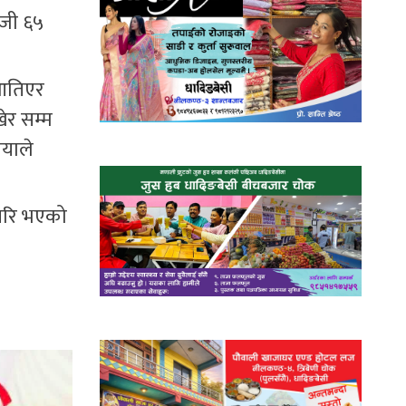
ाजी ६५
 आतिएर
खेर सम्म
ियाले
 गरि भएको