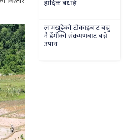
ो विस्तार
हार्दिक बधाई
लामखुट्टेको टोकाइबाट बच्नु
नै डेंगीको संक्रमणबाट बच्ने
उपाय