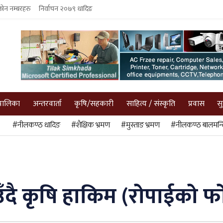
फोन नम्बरहरु
निर्वाचन २०७९ धादिङ
पालिका
अन्तरवार्ता
कृषि/सहकारी
साहित्य / संस्कृति
प्रवास
स
#नीलकण्ठ धादिङ
#शैक्षिक भ्रमण
#मुस्ताङ भ्रमण
#नीलकण्ठ बालमन्द
ँदै कृषि हाकिम (रोपाईको फ