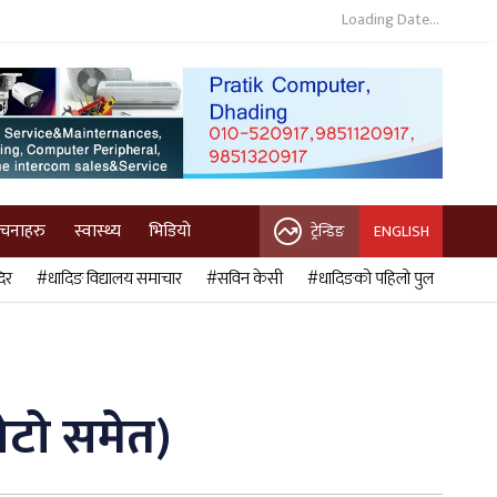
Loading Date...
ुचनाहरु
स्वास्थ्य
भिडियो
ट्रेन्डिङ
ENGLISH
िर
#धादिङ विद्यालय समाचार
#सविन केसी
#धादिङको पहिलो पुल
ोटो समेत)