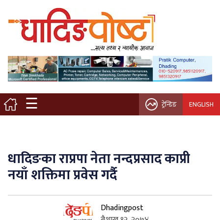
मुख्य पृष्ठ
स्थानीय समाचार
विचार / ब्लग
☰
ट्रेन्डिङ
ENGLISH
नगर/गाउँ पालिका
अन्तरवार्ता
धादिङका राप्रपा नेता नन्दप्रसाद काप्री
कृषि/सहकारी
नयाँ शक्तिमा प्रवेस गर्दै
साहित्य / संस्कृति
Dhadingpost
प्रवास
बैशाख १२, २०७४