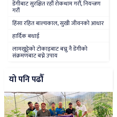
डेंगीबाट सुरक्षित रहौं रोकथाम गरौं, नियन्त्रण
गरौं
हिंसा रहित बाल्यकाल, सुखी जीवनको आधार
हार्दिक बधाई
लामखुट्टेको टोकाइबाट बच्नु नै डेंगीको
संक्रमणबाट बच्ने उपाय
यो पनि पढौँ