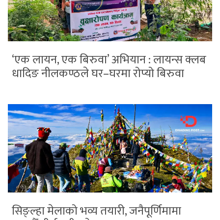
‘एक लायन, एक बिरुवा’ अभियान : लायन्स क्लब
धादिङ नीलकण्ठले घर–घरमा रोप्यो बिरुवा
सिङ्ल्हा मेलाको भव्य तयारी, जनैपूर्णिमामा