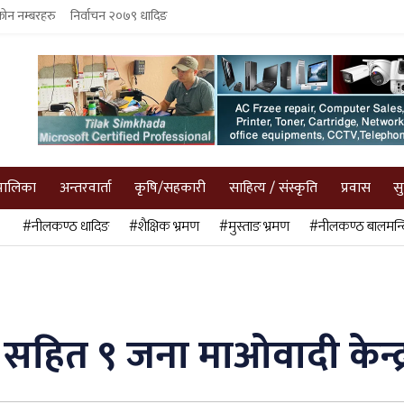
फोन नम्बरहरु
निर्वाचन २०७९ धादिङ
पालिका
अन्तरवार्ता
कृषि/सहकारी
साहित्य / संस्कृति
प्रवास
स
#नीलकण्ठ धादिङ
#शैक्षिक भ्रमण
#मुस्ताङ भ्रमण
#नीलकण्ठ बालमन्द
 सहित ९ जना माओवादी केन्द्र