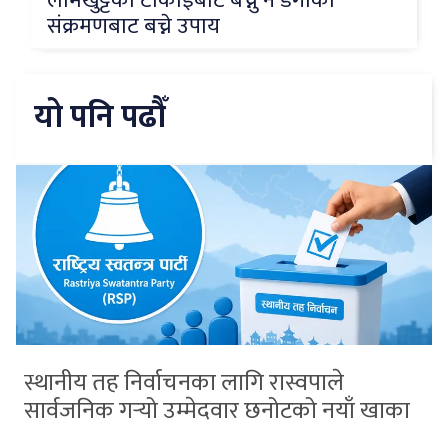
लामखुट्टेको टोकाइबाट बच्नु नै डेंगीको
संक्रमणबाट बच्ने उपाय
यो पनि पढौँ
स्थानीय तह निर्वाचनका लागि रास्वपाले
सार्वजनिक गर्‍यो उम्मेदवार छनोटको नयाँ खाका