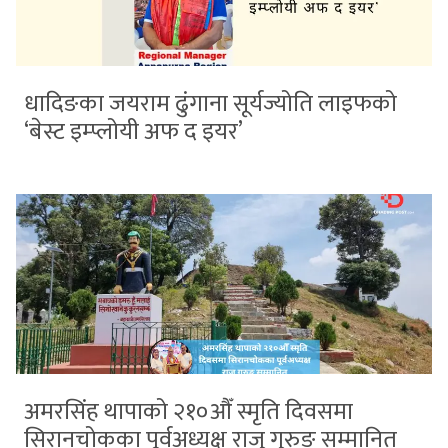
धादिङका जयराम ढुंगाना सूर्यज्योति लाइफको
‘बेस्ट इम्प्लोयी अफ द इयर’
अमरसिंह थापाको २१०औँ स्मृति दिवसमा
सिरानचोकका पूर्वअध्यक्ष राजु गुरुङ सम्मानित