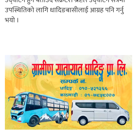
उद्घाटन हुने बताउदै सेक्रेटरी श्रेष्टले उद्घाटन सत्रमा
उपस्थितिको लागि धादिङबासीलाई आग्रह पनि गर्नु
भयो ।