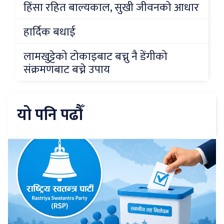
हिंसा रहित बाल्यकाल, सुखी जीवनको आधार
हार्दिक बधाई
लामखुट्टेको टोकाइबाट बच्नु नै डेंगीको
संक्रमणबाट बच्ने उपाय
यो पनि पढौँ