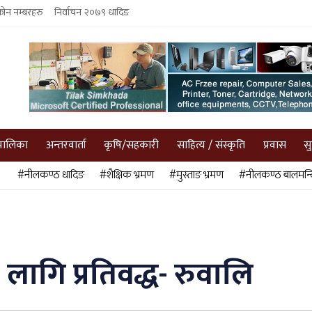
फोन नम्बरहरु
निर्वाचन २०७९ धादिङ
पालिका
अन्तरवार्ता
कृषि/सहकारी
साहित्य / संस्कृति
प्रवास
स
#नीलकण्ठ धादिङ
#शैक्षिक भ्रमण
#मुस्ताङ भ्रमण
#नीलकण्ठ बालमन्द
 लागि प्रतिवद्ध- रुवालि