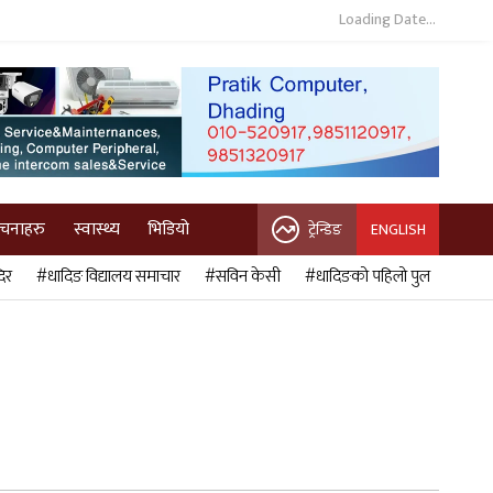
Loading Date...
ुचनाहरु
स्वास्थ्य
भिडियो
ट्रेन्डिङ
ENGLISH
िर
#धादिङ विद्यालय समाचार
#सविन केसी
#धादिङको पहिलो पुल