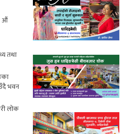
४ औं
थ्य तथा
िङका
उँदै भवन
ैगरी लोक