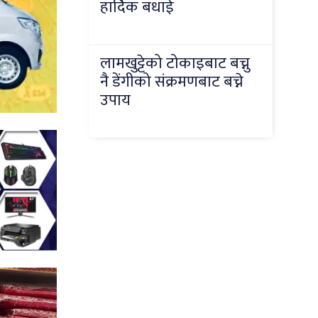
हार्दिक बधाई
लामखुट्टेको टोकाइबाट बच्नु
नै डेंगीको संक्रमणबाट बच्ने
उपाय