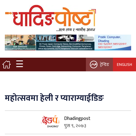
मुख्य पृष्ठ
स्थानीय समाचार
विचार / ब्लग
☰
ट्रेन्डिङ
ENGLISH
नगर/गाउँ पालिका
अन्तरवार्ता
महोत्सवमा हेली र प्याराग्याईडिङ
कृषि/सहकारी
Dhadingpost
साहित्य / संस्कृति
पुस ९, २०७३
प्रवास