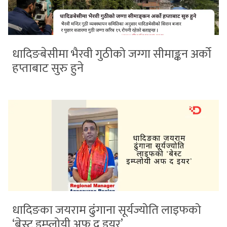
धादिङबेसीमा भैरवी गुठीको जग्गा सीमाङ्कन अर्को
हप्ताबाट सुरु हुने
धादिङका जयराम ढुंगाना सूर्यज्योति लाइफको
‘बेस्ट इम्प्लोयी अफ द इयर’