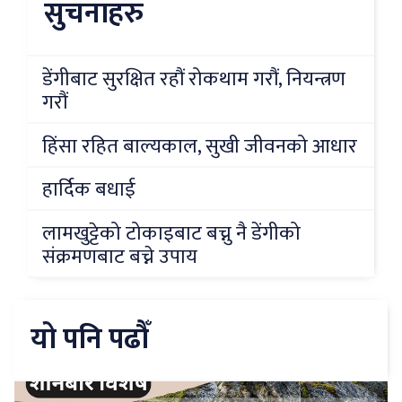
सुचनाहरु
डेंगीबाट सुरक्षित रहौं रोकथाम गरौं, नियन्त्रण
गरौं
हिंसा रहित बाल्यकाल, सुखी जीवनको आधार
हार्दिक बधाई
लामखुट्टेको टोकाइबाट बच्नु नै डेंगीको
संक्रमणबाट बच्ने उपाय
यो पनि पढौँ