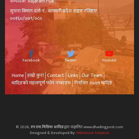
सम्पादक: Rajaram rijal
सुचना बिभाग दर्ता नं.: बागमती प्रदेश सञ्चार रजिष्टार
००१६०/०७९/०८०
Facebook
Twitter
Youtube
Home
हाम्रो कुरा
Contact
Links
Our Team
धादिङको महत्वपूर्ण फोन नम्बरहरु
निर्वाचन २०७९ धादिङ
© 2026,
एन.एस.मिडिया धादिङ
द्वारा सञ्चालित www.dhadingpost.com
Designed & Developed By:
Wildstone Solution