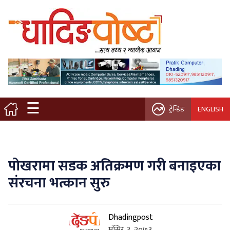
मुख्य पृष्ठ
स्थानीय समाचार
विचार / ब्लग
☰
ट्रेन्डिङ
ENGLISH
नगर/गाउँ पालिका
अन्तरवार्ता
पोखरामा सडक अतिक्रमण गरी बनाइएका
कृषि/सहकारी
संरचना भत्कान सुरु
साहित्य / संस्कृति
Dhadingpost
प्रवास
मंसिर ३, २०७३