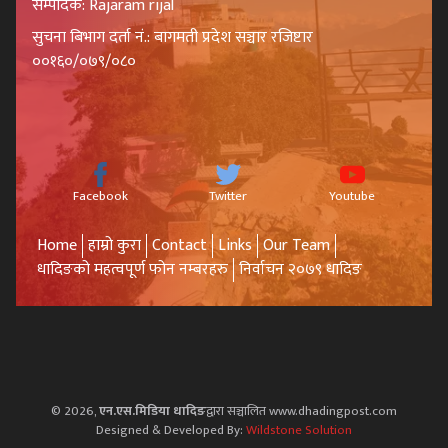
सम्पादक: Rajaram rijal
सुचना बिभाग दर्ता नं.: बागमती प्रदेश सञ्चार रजिष्टार
००१६०/०७९/०८०
Facebook
Twitter
Youtube
Home
हाम्रो कुरा
Contact
Links
Our Team
धादिङको महत्वपूर्ण फोन नम्बरहरु
निर्वाचन २०७९ धादिङ
© 2026,
एन.एस.मिडिया धादिङ
द्वारा सञ्चालित www.dhadingpost.com
Designed & Developed By:
Wildstone Solution