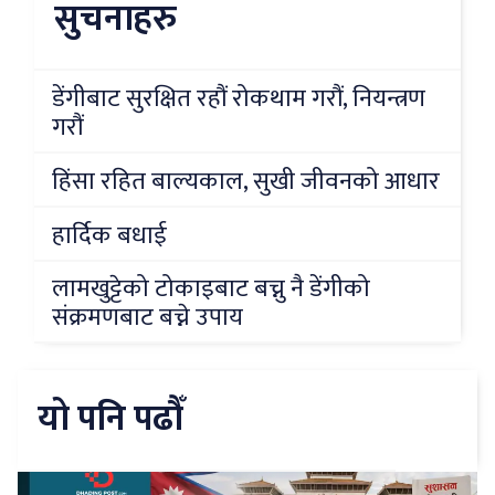
सुचनाहरु
डेंगीबाट सुरक्षित रहौं रोकथाम गरौं, नियन्त्रण
गरौं
हिंसा रहित बाल्यकाल, सुखी जीवनको आधार
हार्दिक बधाई
लामखुट्टेको टोकाइबाट बच्नु नै डेंगीको
संक्रमणबाट बच्ने उपाय
यो पनि पढौँ