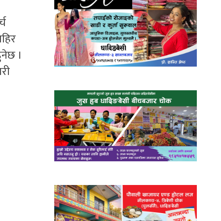
्च
ाहिर
ुनेछ ।
गरी