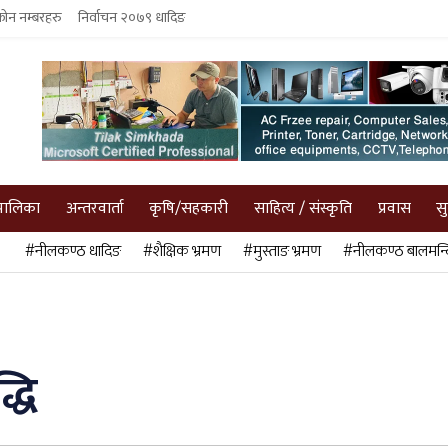
फोन नम्बरहरु
निर्वाचन २०७९ धादिङ
पालिका
अन्तरवार्ता
कृषि/सहकारी
साहित्य / संस्कृति
प्रवास
स
#नीलकण्ठ धादिङ
#शैक्षिक भ्रमण
#मुस्ताङ भ्रमण
#नीलकण्ठ बालमन्द
्धि