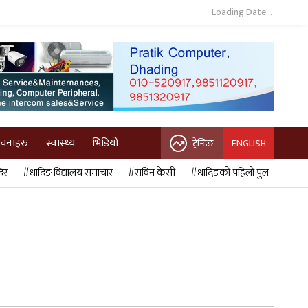
Loading Date...
ुचनाहरु
स्वास्थ्य
भिडियो
ट्रेन्डिङ
ENGLISH
िर
#धादिङ विद्यालय समाचार
#सविन केसी
#धादिङको पहिलो पुल