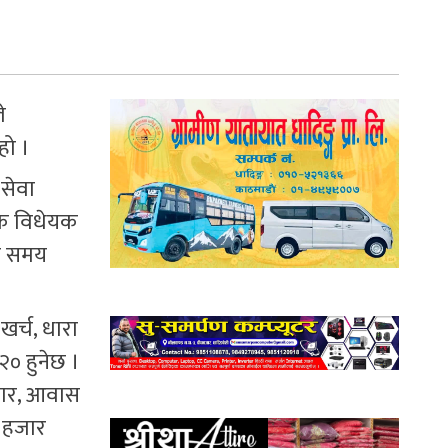
े
हो ।
सेवा
टक विधेयक
ही समय
र्च, धारा
० हुनेछ ।
हजार, आवास
ई हजार