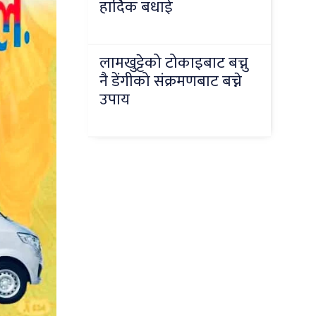
हार्दिक बधाई
लामखुट्टेको टोकाइबाट बच्नु
नै डेंगीको संक्रमणबाट बच्ने
उपाय