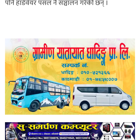
पनि हार्डवेयर पसल नै सञ्चालन गरेकी छन् ।