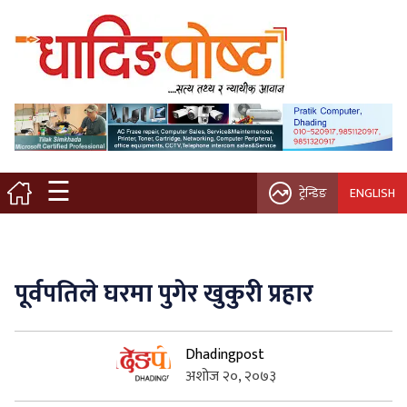
मुख्य पृष्ठ
स्थानीय समाचार
विचार / ब्लग
☰
ट्रेन्डिङ
ENGLISH
नगर/गाउँ पालिका
अन्तरवार्ता
पूर्वपतिले घरमा पुगेर खुकुरी प्रहार
कृषि/सहकारी
Dhadingpost
साहित्य / संस्कृति
अशोज २०, २०७३
प्रवास