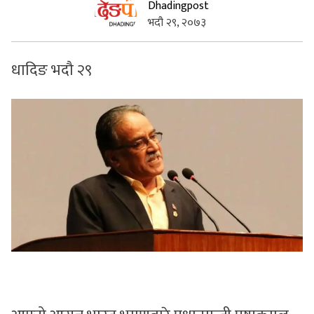
Dhadingpost
भदौ २९, २०७३
सुचनाहरु
स्वास्थ्य
धादिङ भदौ २९
भिडियो