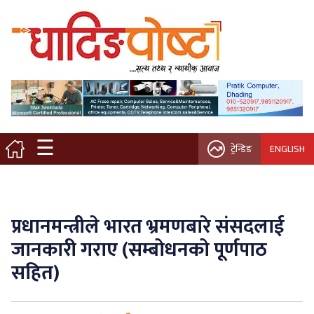
मुख्य पृष्ठ
स्थानीय समाचार
विचार / ब्लग
☰
ट्रेन्डिङ
ENGLISH
नगर/गाउँ पालिका
अन्तरवार्ता
प्रधानमन्त्रीले भारत भ्रमणबारे संसदलाई
कृषि/सहकारी
जानकारी गराए (सम्बोधनको पूर्णपाठ
सहित)
साहित्य / संस्कृति
प्रवास