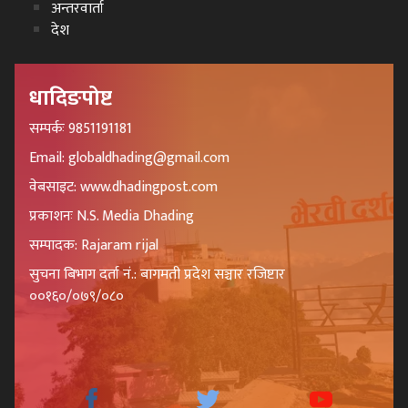
अन्तरवार्ता
देश
धादिङपोष्ट
सम्पर्कः 9851191181
Email: globaldhading@gmail.com
वेबसाइट: www.dhadingpost.com
प्रकाशनः N.S. Media Dhading
सम्पादक: Rajaram rijal
सुचना बिभाग दर्ता नं.: बागमती प्रदेश सञ्चार रजिष्टार
००१६०/०७९/०८०