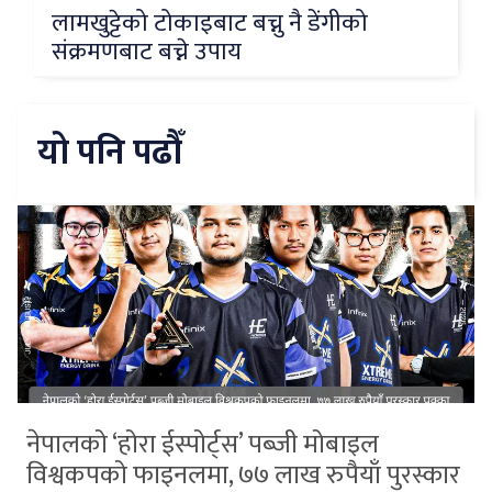
लामखुट्टेको टोकाइबाट बच्नु नै डेंगीको
संक्रमणबाट बच्ने उपाय
यो पनि पढौँ
नेपालको ‘होरा ईस्पोर्ट्स’ पब्जी मोबाइल
विश्वकपको फाइनलमा, ७७ लाख रुपैयाँ पुरस्कार