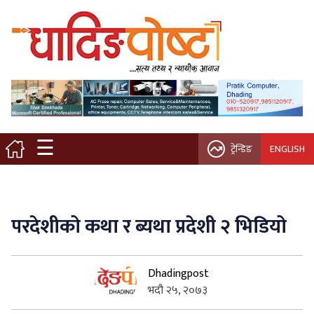
मुख्य पृष्ठ
स्थानीय समाचार
विचार / ब्लग
☰
ट्रेन्डिङ
ENGLISH
नगर/गाउँ पालिका
अन्तरवार्ता
परदेशीको कथा र ब्यथा प्रदेशी २ भिडियो
कृषि/सहकारी
Dhadingpost
साहित्य / संस्कृति
भदौ २५, २०७३
प्रवास