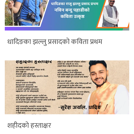
धादिङका झल्लु प्रसादको कविता प्रथम
शहीदको हस्ताक्षर