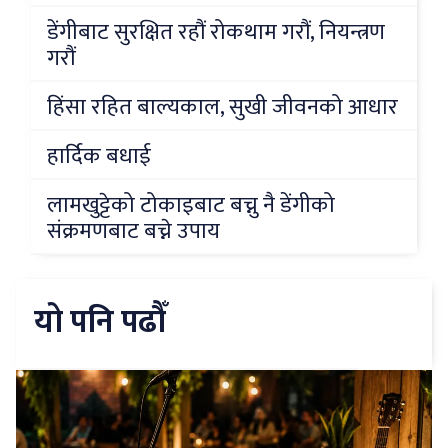
डेंगीबाट सुरक्षित रहौं रोकथाम गरौं, नियन्त्रण
गरौं
हिंसा रहित बाल्यकाल, सुखी जीवनको आधार
हार्दिक बधाई
लामखुट्टेको टोकाइबाट बच्नु नै डेंगीको
संक्रमणबाट बच्ने उपाय
यो पनि पढौँ