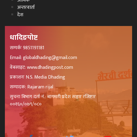
आर्थिक
अन्तरवार्ता
देश
धादिङपोष्ट
सम्पर्कः 9851191181
Email: globaldhading@gmail.com
वेबसाइट: www.dhadingpost.com
प्रकाशनः N.S. Media Dhading
सम्पादक: Rajaram rijal
सुचना बिभाग दर्ता नं.: बागमती प्रदेश सञ्चार रजिष्टार
००१६०/०७९/०८०