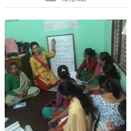
सुचनाहरु
स्वास्थ्य
भिडियो