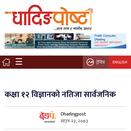
मुख्य पृष्ठ
स्थानीय समाचार
विचार / ब्लग
☰
ट्रेन्डिङ
ENGLISH
नगर/गाउँ पालिका
अन्तरवार्ता
कक्षा १२ विज्ञानको नतिजा सार्वजनिक
कृषि/सहकारी
Dhadingpost
साहित्य / संस्कृति
साउन २३, २०७३
प्रवास