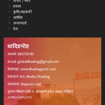
विचार / ब्लग
प्रवास
कृषि/सहकारी
आर्थिक
अन्तरवार्ता
देश
धादिङपोष्ट
सम्पर्कः 9851191181
Email: globaldhading@gmail.com
वेबसाइट: www.dhadingpost.com
प्रकाशनः N.S. Media Dhading
सम्पादक: Rajaram rijal
सुचना बिभाग दर्ता नं.: बागमती प्रदेश सञ्चार रजिष्टार
००१६०/०७९/०८०