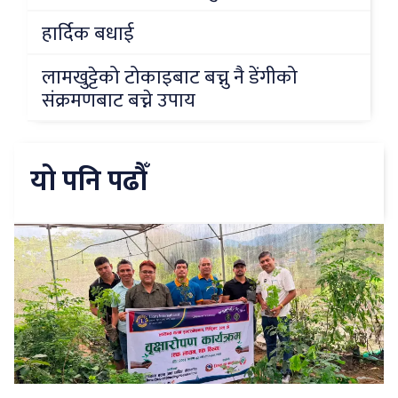
हार्दिक बधाई
लामखुट्टेको टोकाइबाट बच्नु नै डेंगीको
संक्रमणबाट बच्ने उपाय
यो पनि पढौँ