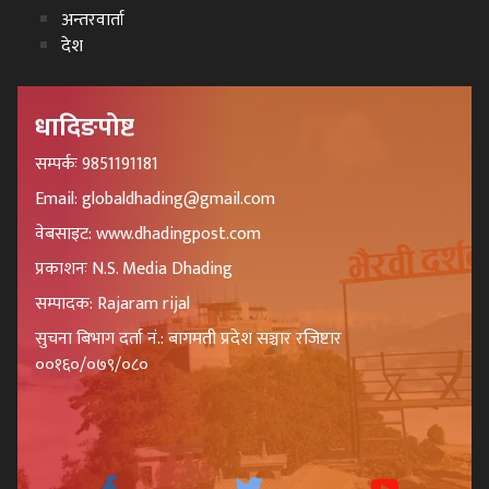
अन्तरवार्ता
देश
धादिङपोष्ट
सम्पर्कः 9851191181
Email: globaldhading@gmail.com
वेबसाइट: www.dhadingpost.com
प्रकाशनः N.S. Media Dhading
सम्पादक: Rajaram rijal
सुचना बिभाग दर्ता नं.: बागमती प्रदेश सञ्चार रजिष्टार
००१६०/०७९/०८०