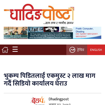
मुख्य पृष्ठ
स्थानीय समाचार
विचार / ब्लग
☰
ट्रेन्डिङ
ENGLISH
नगर/गाउँ पालिका
अन्तरवार्ता
भुकम्प पिडितलाई एकमुस्ट २ लाख माग
कृषि/सहकारी
गर्दै सिडियो कार्यालय घेराउ
साहित्य / संस्कृति
Dhadingpost
प्रवास
असार १३, २०७३