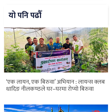
यो पनि पढौँ
‘एक लायन, एक बिरुवा’ अभियान : लायन्स क्लब
धादिङ नीलकण्ठले घर–घरमा रोप्यो बिरुवा