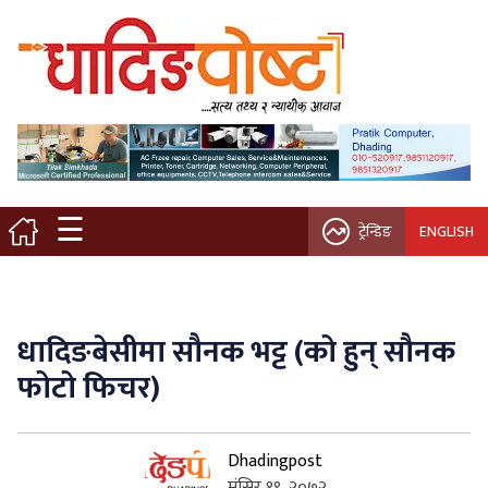
मुख्य पृष्ठ
स्थानीय समाचार
विचार / ब्लग
☰
ट्रेन्डिङ
ENGLISH
नगर/गाउँ पालिका
अन्तरवार्ता
धादिङबेसीमा सौनक भट्ट (को हुन् सौनक
कृषि/सहकारी
फोटो फिचर)
साहित्य / संस्कृति
Dhadingpost
प्रवास
मंसिर १९, २०७२