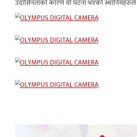
उदासिनताको कारण यो घटना भएको स्थानियहरुले