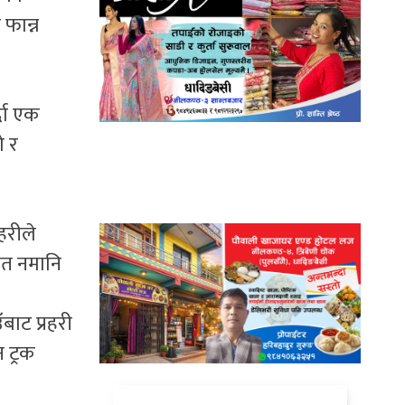
फान्न
्दा एक
ो र
हरीले
मेत नमानि
बाट प्रहरी
 ट्रक