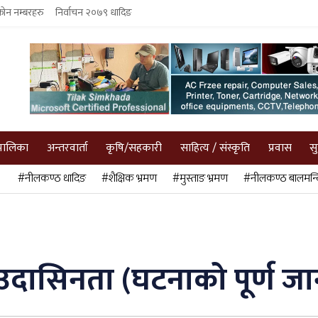
फोन नम्बरहरु
निर्वाचन २०७९ धादिङ
पालिका
अन्तरवार्ता
कृषि/सहकारी
साहित्य / संस्कृति
प्रवास
स
#नीलकण्ठ धादिङ
#शैक्षिक भ्रमण
#मुस्ताङ भ्रमण
#नीलकण्ठ बालमन्द
 उदासिनता (घटनाको पूर्ण 