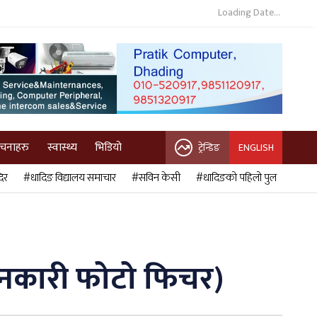
Loading Date...
ुचनाहरु
स्वास्थ्य
भिडियो
ट्रेन्डिङ
ENGLISH
िर
#धादिङ विद्यालय समाचार
#सविन केसी
#धादिङको पहिलो पुल
जानकारी फोटो फिचर)