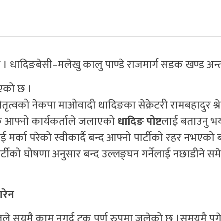
। धादिङबेसी–मलेखु कालु पाण्डे राजमार्ग सडक खण्ड अन
एको छ ।
ृत्वको नेकपा माओवादी धादिङका सेक्रेटरी रामबहादुर श्रेष
्रक आफ्नो कार्यकर्ताले जलाएको
धादिङ पोष्ट
लाई बताउनु भय
ई मर्का परेको स्वीकार्दै बन्द आफ्नो पार्टीको रहर नभएको 
र्टीको घोषणा अनुसार बन्द उल्लङ्घन गर्नेलाई नछाडीने समेत श
रेन
े सयमै काम नगर्द ट्रक पूर्ण रुपमा जलेको छ ।समयमै पुग