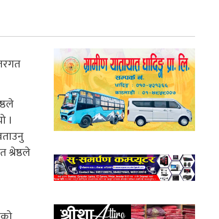
्तरगत
्ठले
ो ।
बताउनु
्रेष्ठले
ेको