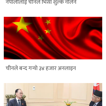
नेपालीलाई चीनले भिसा शुल्क नलिने
चीनले बन्द गर्‍यो ३४ हजार अनलाइन