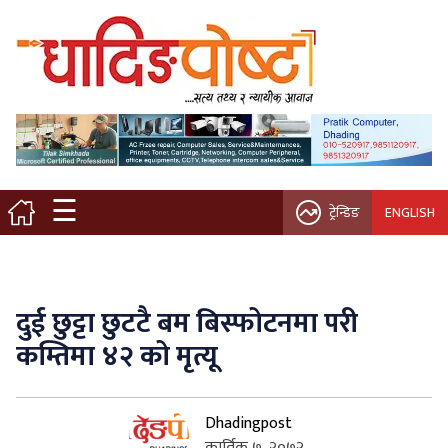
मुख्य पृष्ठ
स्थानीय समाचार
विचार / ब्लग
☰
ट्रेन्डिङ
ENGLISH
नगर/गाउँ पालिका
अन्तरवार्ता
दुई छुट्टा छुटटै बम बिस्फोटनमा परी
कृषि/सहकारी
कम्तिमा ४२ को मृत्यू
साहित्य / संस्कृति
Dhadingpost
प्रवास
कार्तिक ७, २०७२