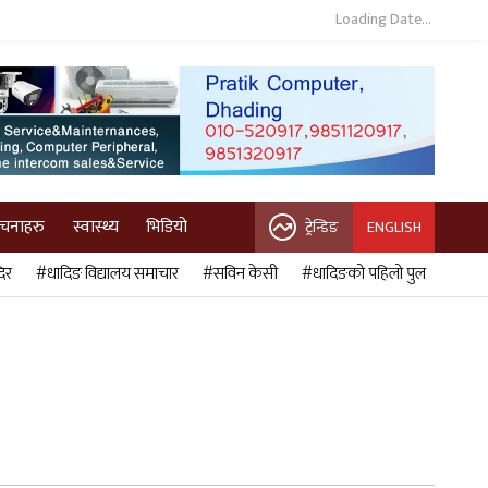
Loading Date...
ुचनाहरु
स्वास्थ्य
भिडियो
ट्रेन्डिङ
ENGLISH
िर
#धादिङ विद्यालय समाचार
#सविन केसी
#धादिङको पहिलो पुल