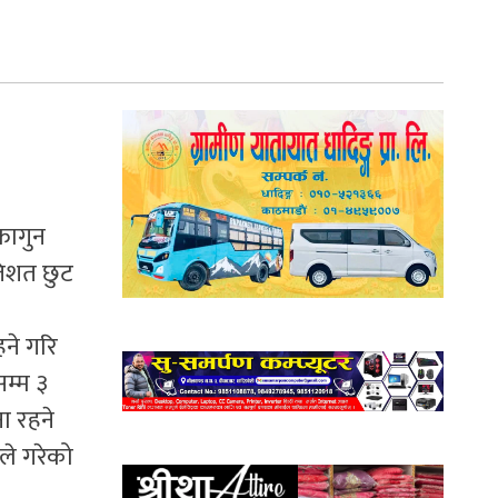
 फागुन
तिशत छुट
ने गरि
म्म ३
ा रहने
ले गरेको