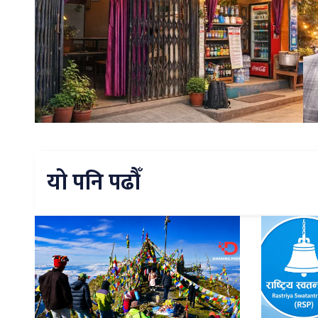
यो पनि पढौँ