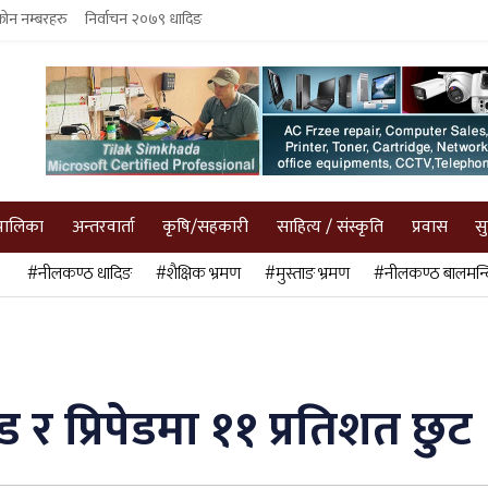
फोन नम्बरहरु
निर्वाचन २०७९ धादिङ
पालिका
अन्तरवार्ता
कृषि/सहकारी
साहित्य / संस्कृति
प्रवास
स
#नीलकण्ठ धादिङ
#शैक्षिक भ्रमण
#मुस्ताङ भ्रमण
#नीलकण्ठ बालमन्द
 र प्रिपेडमा ११ प्रतिशत छुट