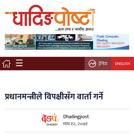
मुख्य पृष्ठ
स्थानीय समाचार
विचार / ब्लग
☰
ट्रेन्डिङ
ENGLISH
नगर/गाउँ पालिका
अन्तरवार्ता
प्रधानमन्त्रीले विपक्षीसँग वार्ता गर्ने
कृषि/सहकारी
Dhadingpost
साहित्य / संस्कृति
माघ १२, २०७१
प्रवास