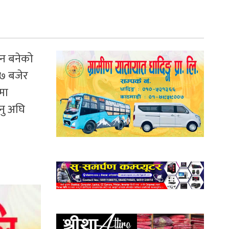
ीन बनेको
७ बजेर
मा
नु अघि