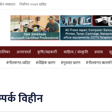
फोन नम्बरहरु
निर्वाचन २०७९ धादिङ
पालिका
अन्तरवार्ता
कृषि/सहकारी
साहित्य / संस्कृति
प्रवास
स
#नीलकण्ठ धादिङ
#शैक्षिक भ्रमण
#मुस्ताङ भ्रमण
#नीलकण्ठ बालमन्द
पर्क विहीन