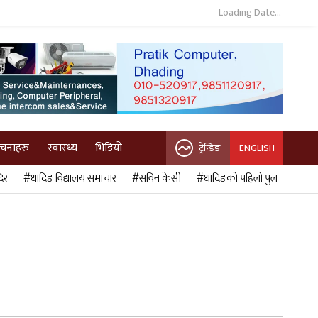
Loading Date...
ुचनाहरु
स्वास्थ्य
भिडियो
ट्रेन्डिङ
ENGLISH
िर
#धादिङ विद्यालय समाचार
#सविन केसी
#धादिङको पहिलो पुल