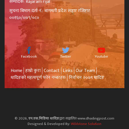
सम्पादक: Rajaram rijal
सुचना बिभाग दर्ता नं.: बागमती प्रदेश सञ्चार रजिष्टार
००१६०/०७९/०८०
Facebook
Twitter
Youtube
Home
हाम्रो कुरा
Contact
Links
Our Team
धादिङको महत्वपूर्ण फोन नम्बरहरु
निर्वाचन २०७९ धादिङ
© 2026,
एन.एस.मिडिया धादिङ
द्वारा सञ्चालित www.dhadingpost.com
Designed & Developed By:
Wildstone Solution