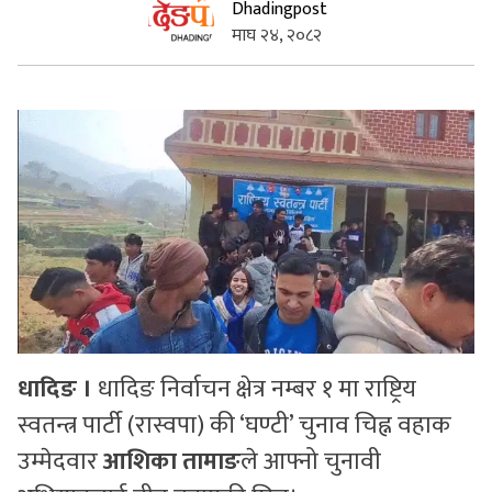
Dhadingpost
माघ २४, २०८२
सुचनाहरु
स्वास्थ्य
भिडियो
धादिङ ।
धादिङ निर्वाचन क्षेत्र नम्बर १ मा राष्ट्रिय
स्वतन्त्र पार्टी (रास्वपा) की ‘घण्टी’ चुनाव चिह्न वहाक
उम्मेदवार
आशिका तामाङ
ले आफ्नो चुनावी