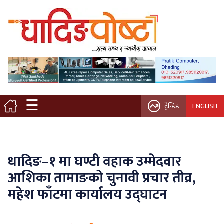
मुख्य पृष्ठ
स्थानीय समाचार
विचार / ब्लग
☰
ट्रेन्डिङ
ENGLISH
नगर/गाउँ पालिका
अन्तरवार्ता
धादिङ–१ मा घण्टी वहाक उम्मेदवार
कृषि/सहकारी
आशिका तामाङको चुनावी प्रचार तीव्र,
महेश फाँटमा कार्यालय उद्घाटन
साहित्य / संस्कृति
प्रवास