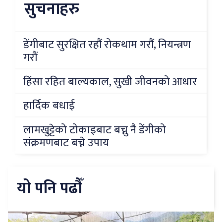
सुचनाहरु
डेंगीबाट सुरक्षित रहौं रोकथाम गरौं, नियन्त्रण
गरौं
हिंसा रहित बाल्यकाल, सुखी जीवनको आधार
हार्दिक बधाई
लामखुट्टेको टोकाइबाट बच्नु नै डेंगीको
संक्रमणबाट बच्ने उपाय
यो पनि पढौँ