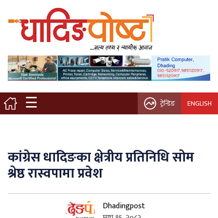
मुख्य पृष्ठ
स्थानीय समाचार
विचार / ब्लग
☰
ट्रेन्डिङ
ENGLISH
नगर/गाउँ पालिका
अन्तरवार्ता
कांग्रेस धादिङका क्षेत्रीय प्रतिनिधि सोम
कृषि/सहकारी
श्रेष्ठ रास्वपामा प्रवेश
साहित्य / संस्कृति
Dhadingpost
प्रवास
माघ १६, २०८२