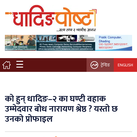
मुख्य पृष्ठ
स्थानीय समाचार
विचार / ब्लग
☰
ट्रेन्डिङ
ENGLISH
नगर/गाउँ पालिका
अन्तरवार्ता
को हुन् धादिङ–२ का घण्टी वहाक
कृषि/सहकारी
उम्मेदवार बोध नारायण श्रेष्ठ ? यस्तो छ
उनको प्रोफाइल
साहित्य / संस्कृति
प्रवास