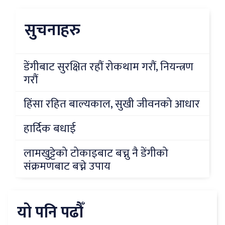
सुचनाहरु
डेंगीबाट सुरक्षित रहौं रोकथाम गरौं, नियन्त्रण
गरौं
हिंसा रहित बाल्यकाल, सुखी जीवनको आधार
हार्दिक बधाई
लामखुट्टेको टोकाइबाट बच्नु नै डेंगीको
संक्रमणबाट बच्ने उपाय
यो पनि पढौँ