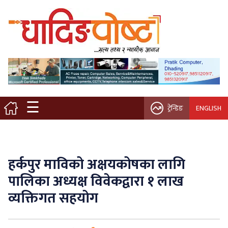
मुख्य पृष्ठ
स्थानीय समाचार
विचार / ब्लग
☰
ट्रेन्डिङ
ENGLISH
नगर/गाउँ पालिका
अन्तरवार्ता
हर्कपुर माविको अक्षयकोषका लागि
कृषि/सहकारी
पालिका अध्यक्ष विवेकद्वारा १ लाख
व्यक्तिगत सहयोग
साहित्य / संस्कृति
प्रवास