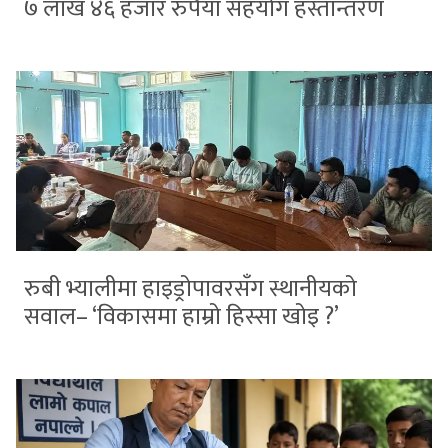
७ लाख ४६ हजार रुपैयाँ सहयोग हस्तान्तरण
रुबी भ्यालीमा हाइड्रोपावरसँग स्थानीयको
सवाल– ‘विकासमा हाम्रो हिस्सा खोइ ?’