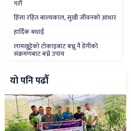
गरौं
हिंसा रहित बाल्यकाल, सुखी जीवनको आधार
हार्दिक बधाई
लामखुट्टेको टोकाइबाट बच्नु नै डेंगीको
संक्रमणबाट बच्ने उपाय
यो पनि पढौँ