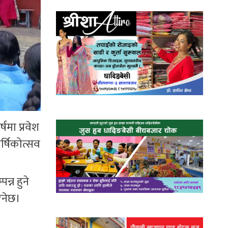
षमा प्रवेश
र्षिकोत्सव
्न हुने
िनेछ।