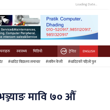
Loading Date...
ुचनाहरु
स्वास्थ्य
भिडियो
ट्रेन्डिङ
ENGLISH
िर
#धादिङ विद्यालय समाचार
#सविन केसी
#धादिङको पहिलो पुल
्ज्याङ मावि ७० औँ