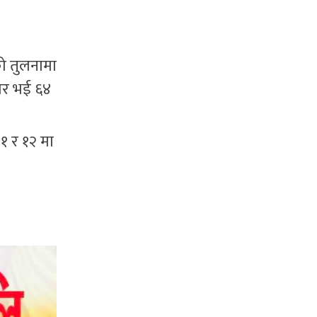
को तुलनामा
धार भई ६४
११ र १२ मा