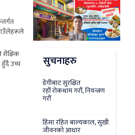
्तर्गत
ाउँलेहरूले
 शैक्षिक
सुचनाहरु
ँदै उच्च
डेंगीबाट सुरक्षित
रहौं रोकथाम गरौं, नियन्त्रण
गरौं
हिंसा रहित बाल्यकाल, सुखी
जीवनको आधार