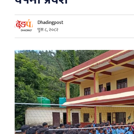
Dhadingpost
पुस ८, २०८२