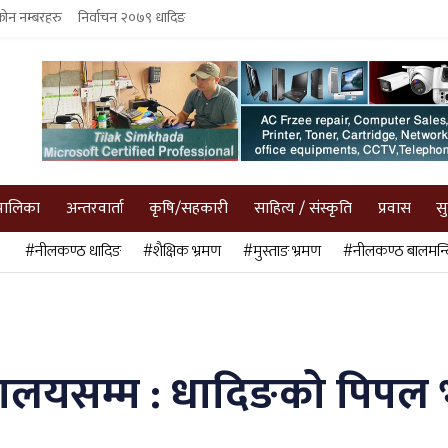
फोन नम्बरहरु
निर्वाचन २०७९ धादिङ
पालिका
अन्तरवार्ता
कृषि/सहकारी
साहित्य / संस्कृति
प्रवास
स
#नीलकण्ठ धादिङ
#शैक्षिक भ्रमण
#मुस्ताङ भ्रमण
#नीलकण्ठ बालमन्द
ालयसम्म : धादिङको पिपल भञ