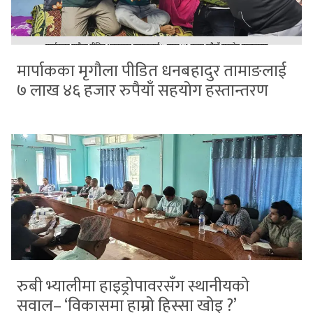
मार्पाकका मृगौला पीडित धनबहादुर तामाङलाई
७ लाख ४६ हजार रुपैयाँ सहयोग हस्तान्तरण
रुबी भ्यालीमा हाइड्रोपावरसँग स्थानीयको
सवाल– ‘विकासमा हाम्रो हिस्सा खोइ ?’