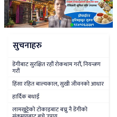
सुचनाहरु
डेंगीबाट सुरक्षित रहौं रोकथाम गरौं, नियन्त्रण
गरौं
हिंसा रहित बाल्यकाल, सुखी जीवनको आधार
हार्दिक बधाई
लामखुट्टेको टोकाइबाट बच्नु नै डेंगीको
संक्रमणबाट बच्ने उपाय