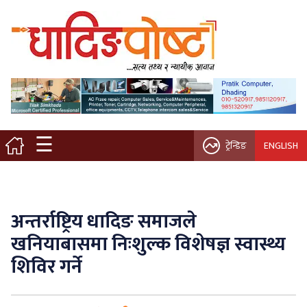
मुख्य पृष्ठ
स्थानीय समाचार
विचार / ब्लग
☰
ट्रेन्डिङ
ENGLISH
नगर/गाउँ पालिका
अन्तरवार्ता
अन्तर्राष्ट्रिय धादिङ समाजले
कृषि/सहकारी
खनियाबासमा निःशुल्क विशेषज्ञ स्वास्थ्य
शिविर गर्ने
साहित्य / संस्कृति
प्रवास